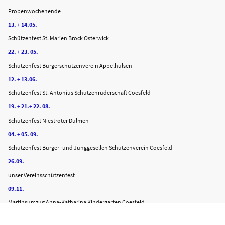
Probenwochenende
13. + 14.05.
Schützenfest St. Marien Brock Osterwick
22. + 23. 05.
Schützenfest Bürgerschützenverein Appelhülsen
12. + 13.06.
Schützenfest St. Antonius Schützenruderschaft Coesfeld
19. + 21.+ 22. 08.
Schützenfest Nieströter Dülmen
04. + 05. 09.
Schützenfest Bürger- und Junggesellen Schützenverein Coesfeld
26.09.
unser Vereinsschützenfest
09.11.
Martinsumzug Anna-Katharina Kindergarten Coesfeld
14.11.